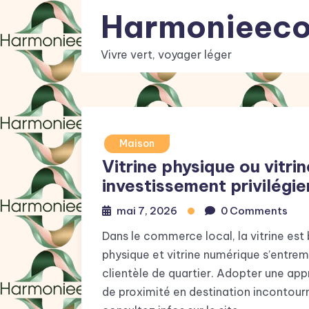
Skip
Harmonieec
to
content
Vivre vert, voyager léger
Maison
Vitrine physique ou vitri
investissement privilégi
mai 7, 2026
0 Comments
Dans le commerce local, la vitrine est 
physique et vitrine numérique s’entremê
clientèle de quartier. Adopter une ap
de proximité en destination incontourn