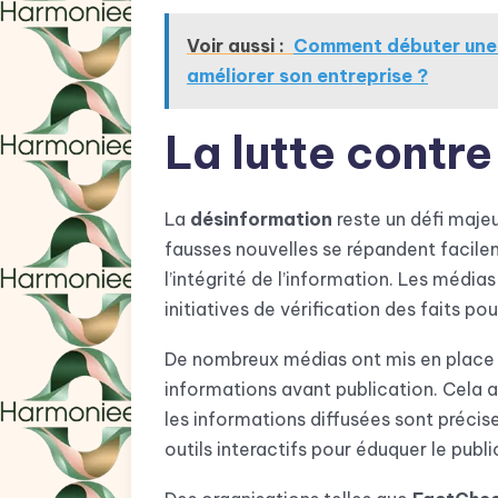
Voir aussi :
Comment débuter une s
améliorer son entreprise ?
La lutte contre
La
désinformation
reste un défi maje
fausses nouvelles se répandent facil
l’intégrité de l’information. Les média
initiatives de vérification des faits p
De nombreux médias ont mis en place d
informations avant publication. Cela ai
les informations diffusées sont précises
outils interactifs pour éduquer le publ