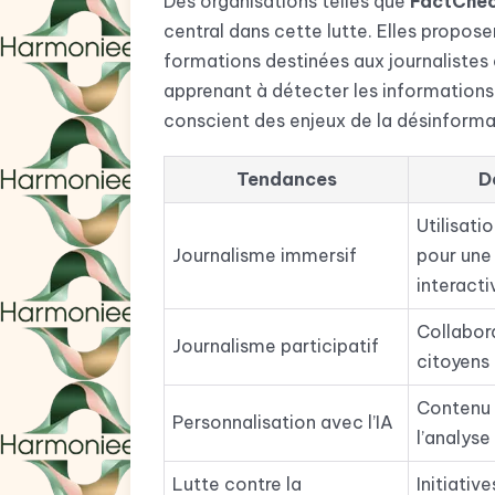
Des organisations telles que
FactChec
central dans cette lutte. Elles propo
formations destinées aux journaliste
apprenant à détecter les informations 
conscient des enjeux de la désinforma
Tendances
D
Utilisati
Journalisme immersif
pour une
interacti
Collabor
Journalisme participatif
citoyens 
Contenu 
Personnalisation avec l’IA
l’analyse 
Lutte contre la
Initiativ