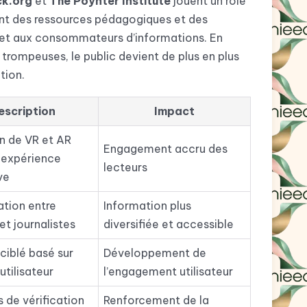
k.org
et
The Poynter Institute
jouent un rôle
sent des ressources pédagogiques et des
s et aux consommateurs d’informations. En
trompeuses, le public devient de plus en plus
tion.
escription
Impact
on de VR et AR
Engagement accru des
 expérience
lecteurs
ve
ation entre
Information plus
et journalistes
diversifiée et accessible
ciblé basé sur
Développement de
utilisateur
l’engagement utilisateur
es de vérification
Renforcement de la