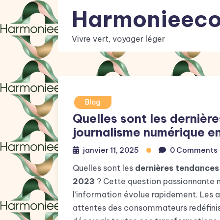
Skip
Harmonieec
to
content
Vivre vert, voyager léger
Blog
Quelles sont les dernièr
journalisme numérique e
janvier 11, 2025
0 Comments
Quelles sont les
dernières tendances 
2023
? Cette question passionnante m
l’information évolue rapidement. Les 
attentes des consommateurs redéfiniss