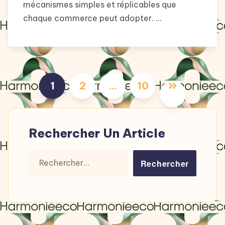
mécanismes simples et réplicables que
chaque commerce peut adopter. …
Pagination
1
2
…
10
des
publications
Rechercher Un Article
Rechercher :